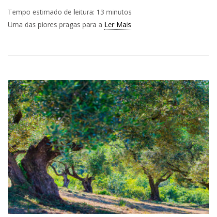
Tempo estimado de leitura:
13
minutos
Uma das piores pragas para a
Ler Mais