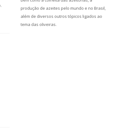
bem como a colheita das azeitonas, a
.
produção de azeites pelo mundo e no Brasil,
além de diversos outros tópicos ligados ao
tema das oliveiras.