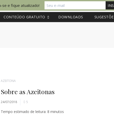
-se e fique atualizado!
CONTEÚDO GRATUITO
DOWNLOADS
SUGESTÕE
AZEITONA
Sobre as Azeitonas
24/07/2018
5
Tempo estimado de leitura:
8
minutos