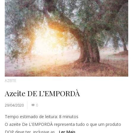
AZEITE
Azeite DE L’EMPORDÀ
29/04/2020
0
Tempo estimado de leitura:
8
minutos
O azeite De L'EMPORDÀ representa tudo o que um produto
DOP deve ter, inclusive as...
Ler Mais