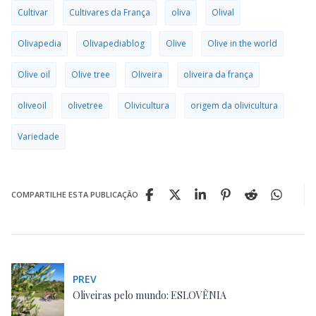
Cultivar
Cultivares da França
oliva
Olival
Olivapedia
Olivapediablog
Olive
Olive in the world
Olive oil
Olive tree
Oliveira
oliveira da frança
oliveoil
olivetree
Olivicultura
origem da olivicultura
Variedade
COMPARTILHE ESTA PUBLICAÇÃO
PREV
Oliveiras pelo mundo: ESLOVÊNIA