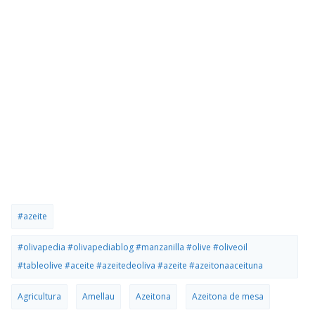
#azeite
#olivapedia #olivapediablog #manzanilla #olive #oliveoil
#tableolive #aceite #azeitedeoliva #azeite #azeitonaaceituna
Agricultura
Amellau
Azeitona
Azeitona de mesa