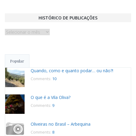
HISTÓRICO DE PUBLICAÇÕES
Histórico
de
publicações
Popular
Quando, como e quanto podar… ou não?!
Comments:
10
O que é a Vila Oliva?
Comments:
9
Oliveiras no Brasil – Arbequina
Comments:
8