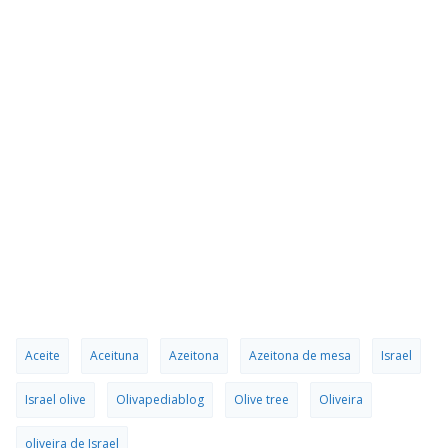
Aceite
Aceituna
Azeitona
Azeitona de mesa
Israel
Israel olive
Olivapediablog
Olive tree
Oliveira
oliveira de Israel