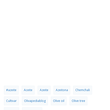
#azeite
Aceite
Azeite
Azeitona
Chemchali
Cultivar
Olivapediablog
Olive oil
Olive tree