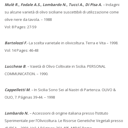
Mulè R., Fodale A.S., Lombardo N., Tucci A., Di Pisa A.
–
Indagini
su alcune varietà di olivo siciliane suscettibili di utilizzazione come
olive nere da tavola. – 1988
Vol: 8 Pages: 27-59
Bartolozzi F
.-
La scelta varietale in olivicoltura. Terra e Vita – 1998.
Vol: 14 Pages: 46-48
Lucchese B
. –
Vaietà di Olivo Coltivate in Sicilia. PERSONAL
COMMUNICATION. – 1990.
Cappelletti M
. –
In Sicilia Sono Sei al Nastri di Partenza. OLIVO &
OLIO, 7. Páginas 39-44. – 1998
Lombardo N.
–
Accessioni di origine italiana presso l’Istituto
Sperimentale per l’Olivicoltura. Le Risorse Genetiche Vegetali presso