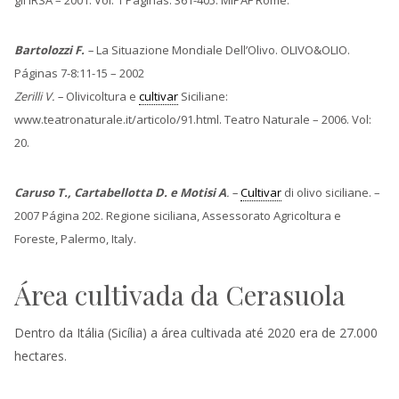
gli IRSA – 2001. Vol: 1 Páginas: 361-405. MIPAF Rome.
Bartolozzi F.
–
La Situazione Mondiale Dell’Olivo. OLIVO&OLIO.
Páginas 7-8:11-15 – 2002
Zerilli V. –
Olivicoltura e
cultivar
Siciliane:
www.teatronaturale.it/articolo/91.html. Teatro Naturale – 2006. Vol:
20.
Caruso T., Cartabellotta D. e Motisi A
. –
Cultivar
di olivo siciliane. –
2007 Página 202. Regione siciliana, Assessorato Agricoltura e
Foreste, Palermo, Italy.
Área cultivada da Cerasuola
Dentro da Itália (Sicília) a área cultivada até 2020 era de 27.000
hectares.