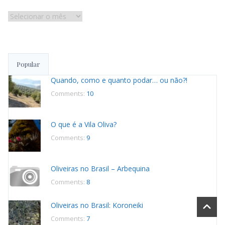
Histórico
de
publicações
Popular
Quando, como e quanto podar… ou não?!
Comments:
10
O que é a Vila Oliva?
Comments:
9
Oliveiras no Brasil – Arbequina
Comments:
8
Oliveiras no Brasil: Koroneiki
Comments:
7