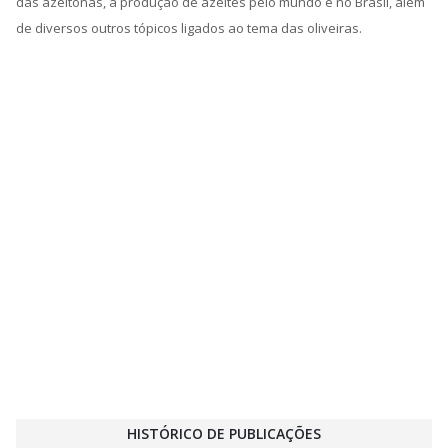
das azeitonas, a produção de azeites pelo mundo e no Brasil, além
de diversos outros tópicos ligados ao tema das oliveiras.
HISTÓRICO DE PUBLICAÇÕES