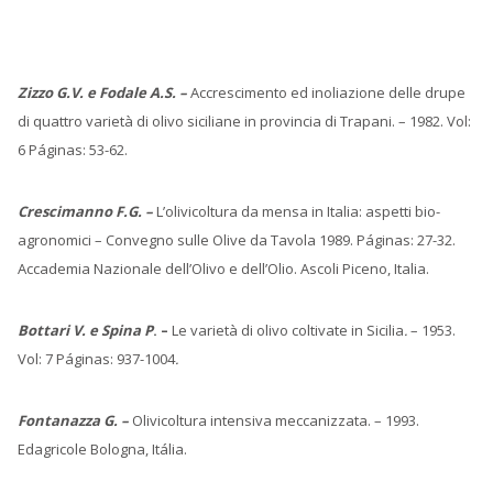
Zizzo G.V. e Fodale A.S. –
Accrescimento ed inoliazione delle drupe
di quattro varietà di olivo siciliane in provincia di Trapani. – 1982. Vol:
6 Páginas: 53-62.
Crescimanno F.G. –
L’olivicoltura da mensa in Italia: aspetti bio-
agronomici – Convegno sulle Olive da Tavola 1989. Páginas: 27-32.
Accademia Nazionale dell’Olivo e dell’Olio. Ascoli Piceno, Italia.
Bottari V. e Spina P
. –
Le varietà di olivo coltivate in Sicilia
.
– 1953.
Vol: 7 Páginas: 937-1004
.
Fontanazza G. –
Olivicoltura intensiva meccanizzata. – 1993.
Edagricole Bologna, Itália.