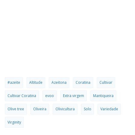
#azeite
Altitude
Azeitona
Coratina
Cultivar
Cultivar Coratina
evoo
Extra virgem
Mantiqueira
Olive tree
Oliveira
Olivicultura
Solo
Variedade
Virginity