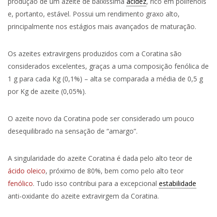
produção de um azeite de baixíssima
acidez
, rico em polifenóis
e, portanto, estável. Possui um rendimento graxo alto,
principalmente nos estágios mais avançados de maturação.
Os azeites extravirgens produzidos com a Coratina são
considerados excelentes, graças a uma composição fenólica de
1 g para cada Kg (0,1%) – alta se comparada a média de 0,5 g
por Kg de azeite (0,05%).
O azeite novo da Coratina pode ser considerado um pouco
desequilibrado na sensação de “amargo”.
A singularidade do azeite Coratina é dada pelo alto teor de
ácido oleico
, próximo de 80%, bem como pelo alto teor
fenólico
. Tudo isso contribui para a excepcional
estabilidade
anti-oxidante do azeite extravirgem da Coratina.