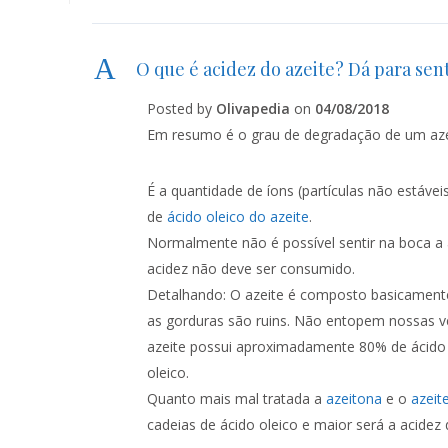
A
O que é acidez do azeite? Dá para sen
Posted by
Olivapedia
on
04/08/2018
Em resumo é o grau de degradação de um azei
É a quantidade de íons (partículas não estáve
de
ácido oleico do azeite
.
Normalmente não é possível sentir na boca a a
acidez não deve ser consumido.
Detalhando: O azeite é composto basicamen
as gorduras são ruins. Não entopem nossas v
azeite possui aproximadamente 80% de ácido ol
oleico.
Quanto mais mal tratada a
azeitona
e o
azeit
cadeias de ácido oleico e maior será a acidez 