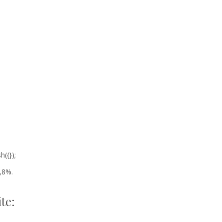
({});
,8%.
te: