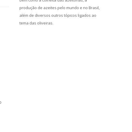
bem como a colheita das azeitonas, a
produção de azeites pelo mundo e no Brasil,
além de diversos outros tópicos ligados ao
tema das oliveiras.
o