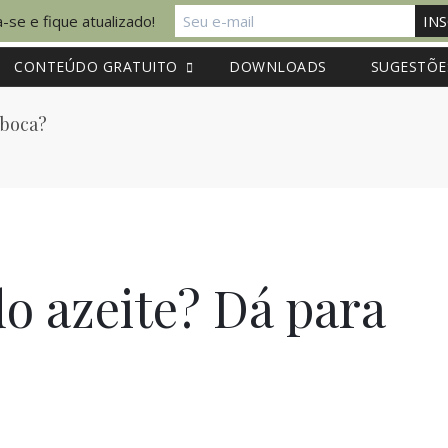
-se e fique atualizado!
CONTEÚDO GRATUITO
DOWNLOADS
SUGESTÕE
 boca?
do azeite? Dá para