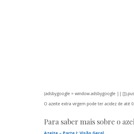
(adsbygoogle = window.adsbygoogle || []).push
O azeite extra virgem pode ter acidez de até 0
Para saber mais sobre o azei
Azeite – Parte I: Visão Geral