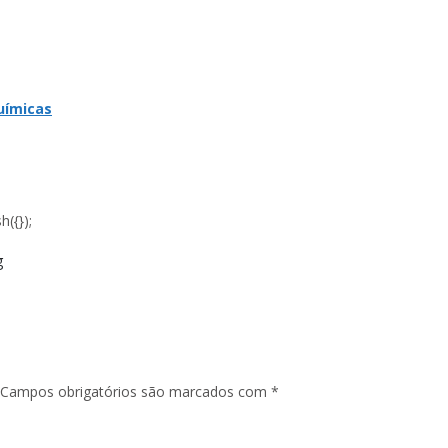
químicas
({});
g
Campos obrigatórios são marcados com
*