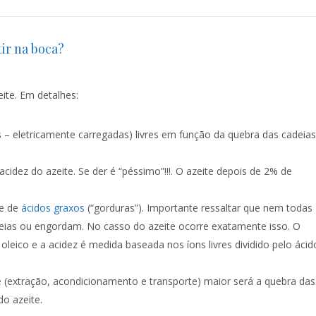
tir na boca?
te. Em detalhes:
is – eletricamente carregadas) livres em função da quebra das cadeias
cidez do azeite. Se der é “péssimo”!!!. O azeite depois de 2% de
te de
ácidos graxos
(“gorduras”). Importante ressaltar que nem todas
eias ou engordam. No casso do azeite ocorre exatamente isso. O
eico e a acidez é medida baseada nos íons livres dividido pelo ácid
e
(extração, acondicionamento e transporte) maior será a quebra das
do azeite.