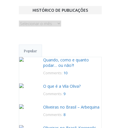
HISTÓRICO DE PUBLICAÇÕES
Histórico
de
publicações
Popular
Quando, como e quanto
podar… ou não?!
Comments:
10
O que é a Vila Oliva?
Comments:
9
Oliveiras no Brasil – Arbequina
Comments:
8
Oliveiras no Brasil: Koroneiki