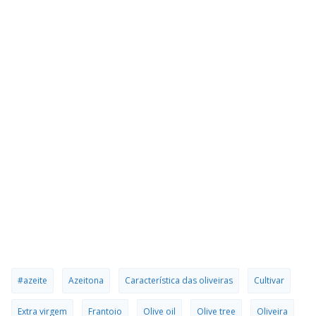
#azeite
Azeitona
Característica das oliveiras
Cultivar
Extra virgem
Frantoio
Olive oil
Olive tree
Oliveira