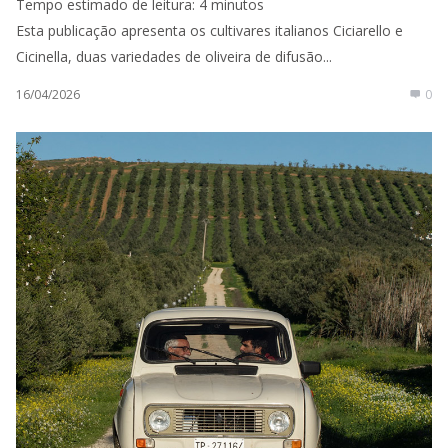
Tempo estimado de leitura:
4
minutos
Esta publicação apresenta os cultivares italianos Ciciarello e
Cicinella, duas variedades de oliveira de difusão...
16/04/2026
0