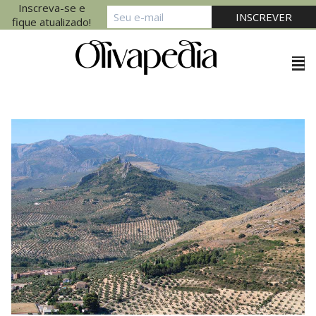
Inscreva-se e
fique atualizado!
▲
Portuguese