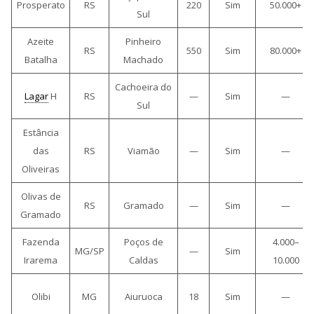
Prosperato
RS
220
Sim
50.000+
Sul
Azeite
Pinheiro
RS
550
Sim
80.000+
Batalha
Machado
Cachoeira do
Lagar
H
RS
—
Sim
—
Sul
Estância
das
RS
Viamão
—
Sim
—
Oliveiras
Olivas de
RS
Gramado
—
Sim
—
Gramado
Fazenda
Poços de
4.000–
MG/SP
—
Sim
Irarema
Caldas
10.000
Olibi
MG
Aiuruoca
18
Sim
—