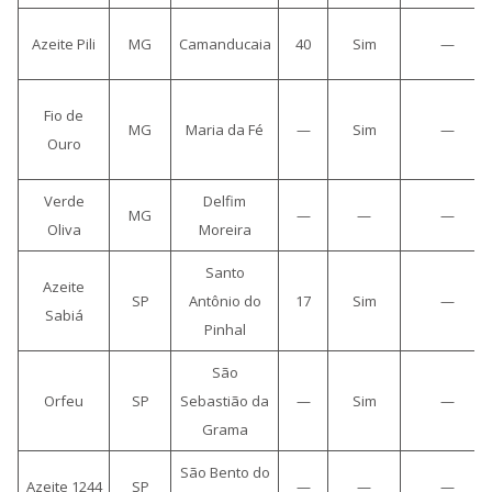
Azeite Pili
MG
Camanducaia
40
Sim
—
Fio de
MG
Maria da Fé
—
Sim
—
Ouro
Verde
Delfim
MG
—
—
—
Oliva
Moreira
Santo
Azeite
SP
Antônio do
17
Sim
—
Sabiá
Pinhal
São
Orfeu
SP
Sebastião da
—
Sim
—
Grama
São Bento do
Azeite 1244
SP
—
—
—