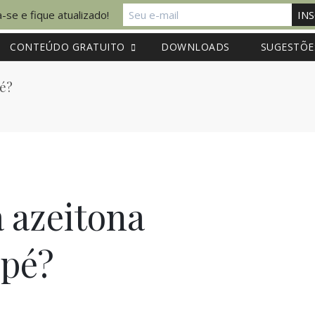
-se e fique atualizado!
CONTEÚDO GRATUITO
DOWNLOADS
SUGESTÕE
pé?
 azeitona
 pé?