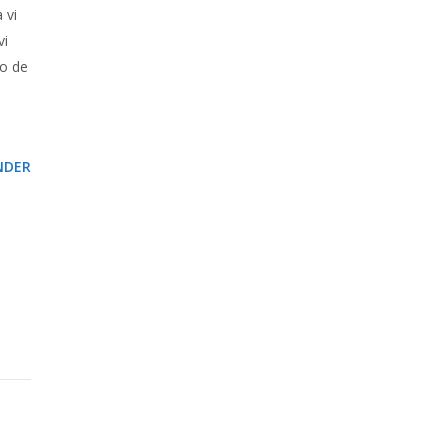
 vi
vi
to de
NDER