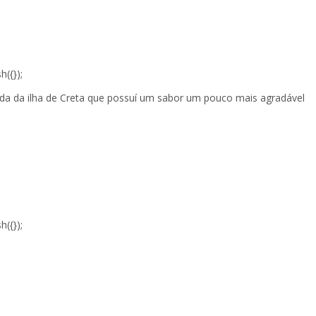
({});
a da ilha de Creta que possuí um sabor um pouco mais agradável
({});