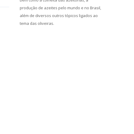
bem como a colheita das azeitonas, a
produção de azeites pelo mundo e no Brasil,
além de diversos outros tópicos ligados ao
tema das oliveiras.