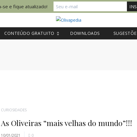
-se e fique atualizado!
CONTEÚDO GRATUITO
DOWNLOADS
SUGESTÕE
CURIOSIDADES
As Oliveiras “mais velhas do mundo”!!!
10/01/2021
0