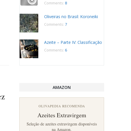
Comments:
8
Oliveiras no Brasil: Koroneiki
Comments:
7
Azeite – Parte IV: Classificação
Comments:
6
AMAZON
ez
OLIVAPEDIA RECOMENDA
Azeites Extravirgem
Seleção de azeites extravirgem disponíveis
na Amazon.