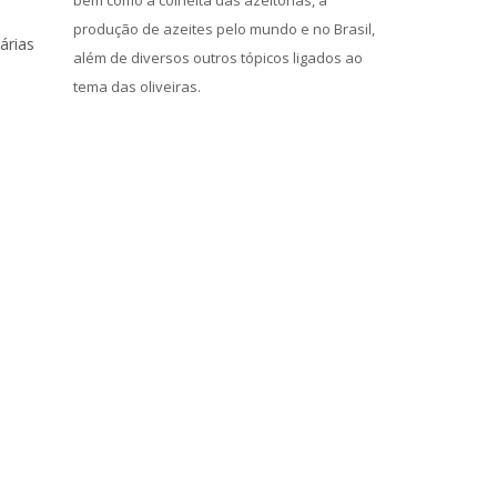
bem como a colheita das azeitonas, a
produção de azeites pelo mundo e no Brasil,
árias
além de diversos outros tópicos ligados ao
tema das oliveiras.