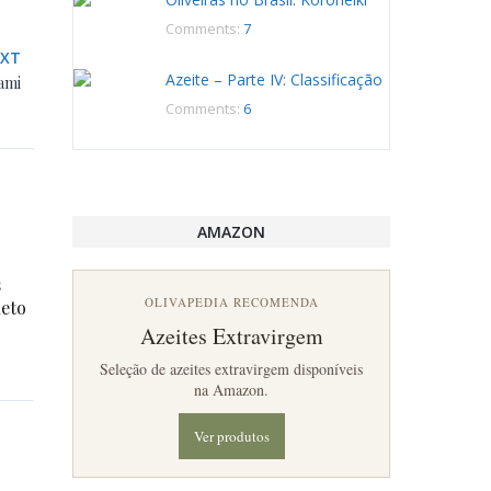
Comments:
7
EXT
Azeite – Parte IV: Classificação
ami
Comments:
6
AMAZON
s
OLIVAPEDIA RECOMENDA
leto
Azeites Extravirgem
Seleção de azeites extravirgem disponíveis
na Amazon.
Ver produtos