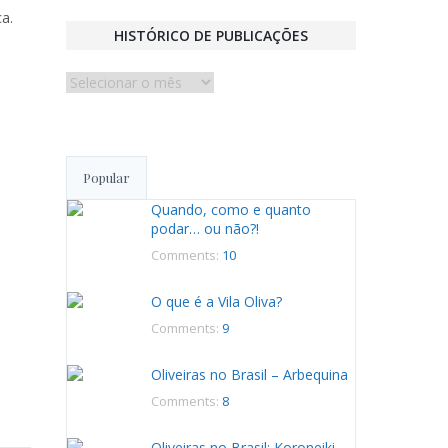
a.
HISTÓRICO DE PUBLICAÇÕES
Histórico
de
publicações
Popular
Quando, como e quanto
podar… ou não?!
Comments:
10
O que é a Vila Oliva?
Comments:
9
Oliveiras no Brasil – Arbequina
Comments:
8
Oliveiras no Brasil: Koroneiki