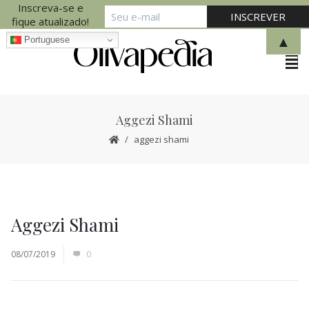
Inscreva-se e
fique atualizado!
▲
Portuguese
Aggezi Shami
aggezi shami
Aggezi Shami
08/07/2019
0