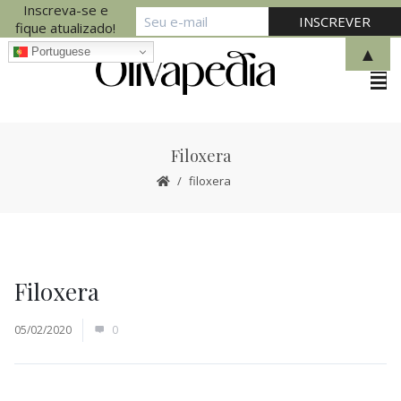
Inscreva-se e
fique atualizado!
▲
Portuguese
Filoxera
filoxera
Filoxera
05/02/2020
0