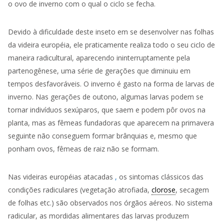
o ovo de inverno com o qual o ciclo se fecha.
Devido à dificuldade deste inseto em se desenvolver nas folhas
da
videira
européia, ele praticamente realiza todo o seu ciclo de
maneira radicultural, aparecendo ininterruptamente pela
partenogênese, uma série de gerações que diminuiu em
tempos desfavoráveis. O inverno é gasto na forma de larvas de
inverno. Nas gerações de outono, algumas larvas podem se
tornar indivíduos sexúparos, que saem e podem pôr ovos na
planta, mas as fêmeas fundadoras que aparecem na primavera
seguinte não conseguem formar brânquias e, mesmo que
ponham ovos, fêmeas de raiz não se formam.
Nas
videiras
européias atacadas
,
os sintomas clássicos das
condições radiculares (vegetação atrofiada,
clorose
, secagem
de folhas etc.) são observados nos órgãos aéreos. No sistema
radicular, as mordidas alimentares das larvas produzem