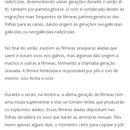
radicícolas, desenvolvendo várias gerações durante o verão (6-
8), também por partenogênese. O ciclo é complicado devido às
migrações mais frequentes de fêmeas partenogenéticas das
folhas para as raízes, dando origem às gerações neogallicolas-
gallicolas ou neogallícolas-radicícolas.
No final do verão, existem as fêmeas sexúparas aladas que
saem e botam ovos nos galhos, mas algumas dão origem a
machos e outras a fêmeas, formando a chamada geração
sexuada. A fêmea fertilizada é responsável por pôr o ovo de
inverno. Isso fecha o ciclo.
Durante o verão, na América, a última geração de fêmeas tem
uma muda suplementar e elas se tornam ninfas que produzirão
os espécimes alados. Essas fêmeas aladas depositam nas
folhas da
videira
os ovos que darão as amostras sexuais. Eles
vivem apenas alguns dias, o momento certo para copular e pôr