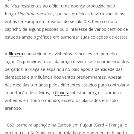
de
Vitis
resistentes ao oídio, uma doença produzida pelo
fungo
Uncinula necator
, que nas Américas havia invadido as
vinhas da Europa em meados do século XIX, bem como o
capricho de alguns pessoas ou o interesse de vários centros de
estudos ampelográficos em aumentar suas coleções de castas.
A
filoxera
contaminou os vinhedos franceses em primeiro
lugar. Os primeiros focos da praga devem-se à imprudência dos
berçários; a praga se espalhou no país após a densidade das
plantações e a influência dos ventos predominantes. Apesar
das medidas tomadas pelos diferentes estados para controlar a
importação de videiras, a
filoxera
infestou progressivamente
vinhedos em todo o mundo, exceto os plantados em solo
arenoso.
1863: primeira aparição na Europa em Pujaut (Gard – França) e
em uma estufa (onde era controlada) em Hammersmith, perto