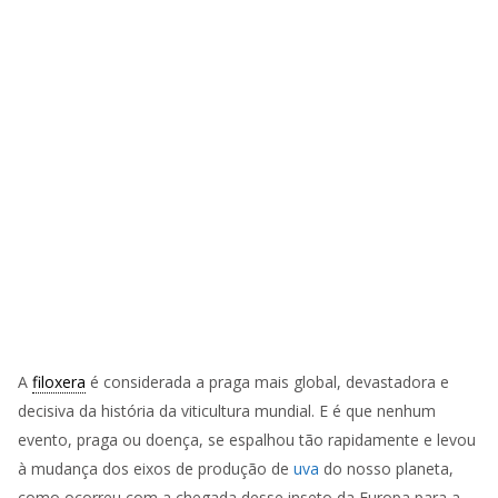
A
filoxera
é considerada a praga mais global, devastadora e
decisiva da história da viticultura mundial. E é que nenhum
evento, praga ou doença, se espalhou tão rapidamente e levou
à mudança dos eixos de produção de
uva
do nosso planeta,
como ocorreu com a chegada desse inseto da Europa para a