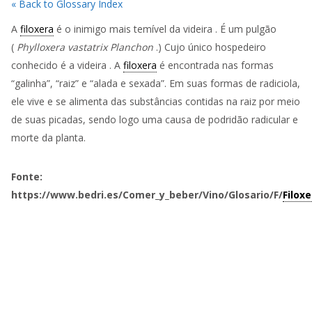
« Back to Glossary Index
A
filoxera
é o inimigo mais temível da
videira
. É um pulgão
(
Phylloxera vastatrix Planchon
.) Cujo único hospedeiro
conhecido é a
videira
. A
filoxera
é encontrada nas formas
“galinha”, “raiz” e “alada e sexada”. Em suas formas de radiciola,
ele vive e se alimenta das substâncias contidas na raiz por meio
de suas picadas, sendo logo uma causa de podridão radicular e
morte da planta.
Fonte:
https://www.bedri.es/Comer_y_beber/Vino/Glosario/F/
Filoxe