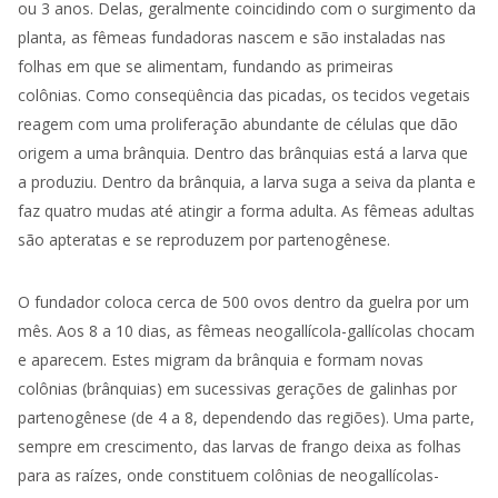
ou 3 anos. Delas, geralmente coincidindo com o surgimento da
planta, as fêmeas fundadoras nascem e são instaladas nas
folhas em que se alimentam, fundando as primeiras
colônias. Como conseqüência das picadas, os tecidos vegetais
reagem com uma proliferação abundante de células que dão
origem a uma brânquia. Dentro das brânquias está a larva que
a produziu. Dentro da brânquia, a larva suga a seiva da planta e
faz quatro mudas até atingir a forma adulta. As fêmeas adultas
são apteratas e se reproduzem por partenogênese.
O fundador coloca cerca de 500 ovos dentro da guelra por um
mês. Aos 8 a 10 dias, as fêmeas neogallícola-gallícolas chocam
e aparecem. Estes migram da brânquia e formam novas
colônias (brânquias) em sucessivas gerações de galinhas por
partenogênese (de 4 a 8, dependendo das regiões). Uma parte,
sempre em crescimento, das larvas de frango deixa as folhas
para as raízes, onde constituem colônias de neogallícolas-