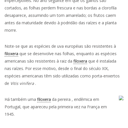
imperceptíveis. No ano seguinte em que os galhos são
cortados, as folhas perdem frescura e nas bordas a clorofila
desaparece, assumindo um tom amarelado; os frutos caem
antes da maturidade devido à podridão das raízes e a planta
morre.
Note-se que
as
espécies de uva européias são resistentes à
filoxera
que se desenvolve nas folhas, enquanto as espécies
americanas são resistentes à raiz da
filoxera
que é instalada
nas raízes. Por esse motivo, desde o final do século XIX,
espécies americanas têm sido utilizadas como porta-enxertos
de
Vitis vinifera
.
Há também uma
filoxera
da
pereira
, endêmica em
Portugal, que apareceu pela primeira vez na França em
1945.