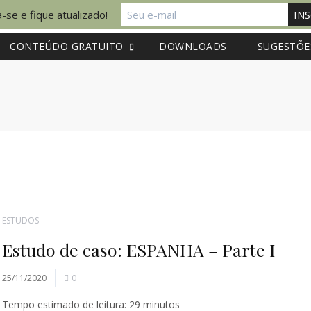
-se e fique atualizado!
CONTEÚDO GRATUITO
DOWNLOADS
SUGESTÕE
ESTUDOS
Estudo de caso: ESPANHA – Parte I
25/11/2020
0
Tempo estimado de leitura:
29
minutos