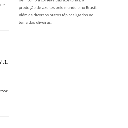
bem como a colheita das azeitonas, a
que
produção de azeites pelo mundo e no Brasil,
além de diversos outros tópicos ligados ao
tema das oliveiras.
.1.
 esse