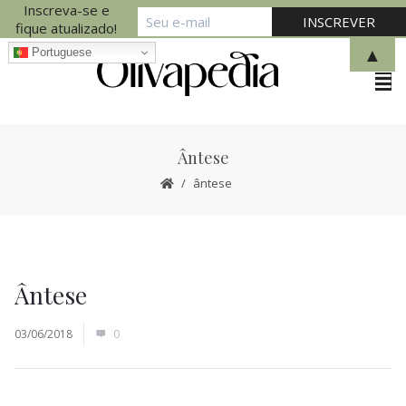
Inscreva-se e
fique atualizado!
▲
Portuguese
Ântese
ântese
Ântese
03/06/2018
0