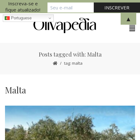
Inscreva-se e
fique atualizado!
▲
Portuguese
Posts tagged with: Malta
tag: malta
Malta