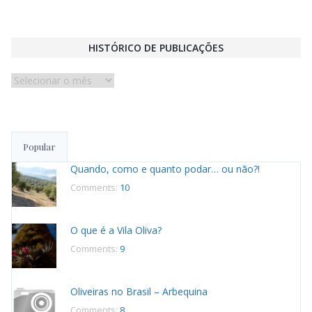
HISTÓRICO DE PUBLICAÇÕES
Histórico
de
publicações
Popular
Quando, como e quanto podar… ou não?!
Comments:
10
O que é a Vila Oliva?
Comments:
9
Oliveiras no Brasil – Arbequina
Comments:
8