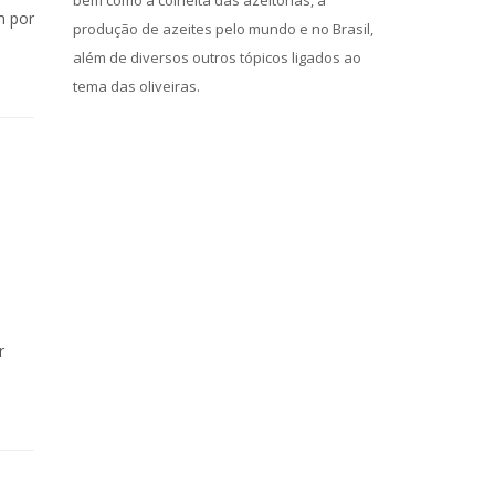
bem como a colheita das azeitonas, a
m por
produção de azeites pelo mundo e no Brasil,
além de diversos outros tópicos ligados ao
tema das oliveiras.
r