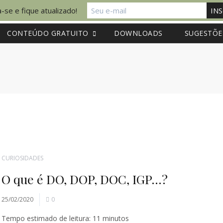
-se e fique atualizado!
CONTEÚDO GRATUITO
DOWNLOADS
SUGESTÕE
CURIOSIDADES
O que é DO, DOP, DOC, IGP…?
25/02/2020
0
Tempo estimado de leitura:
11
minutos