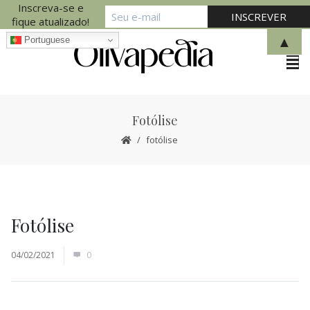
Inscreva-se e
fique atualizado!
▲
Portuguese
Fotólise
fotólise
Fotólise
04/02/2021
0