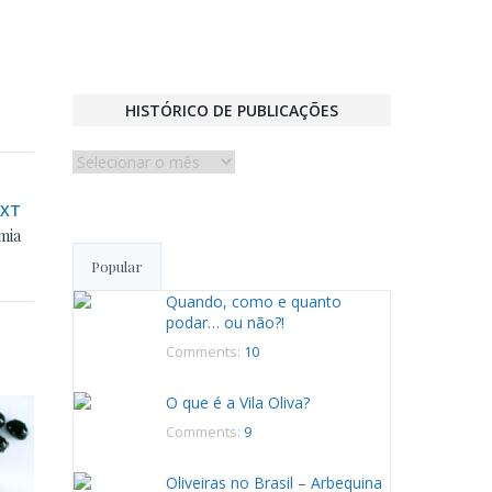
HISTÓRICO DE PUBLICAÇÕES
Histórico
de
EXT
publicações
mia
Popular
Quando, como e quanto
podar… ou não?!
Comments:
10
O que é a Vila Oliva?
Comments:
9
Oliveiras no Brasil – Arbequina