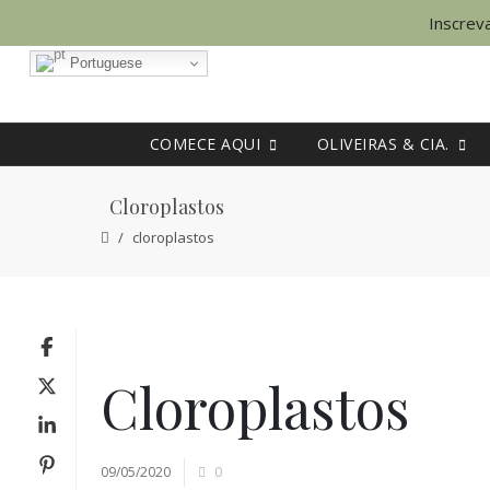
Inscreva
Portuguese
COMECE AQUI
OLIVEIRAS & CIA.
Cloroplastos
cloroplastos
Cloroplastos
09/05/2020
0