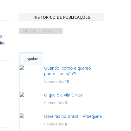
HISTÓRICO DE PUBLICAÇÕES
Histórico
EXT
de
ino
publicações
Popular
Quando, como e quanto
podar… ou não?!
Comments:
10
O que é a Vila Oliva?
Comments:
9
Oliveiras no Brasil – Arbequina
Comments:
8