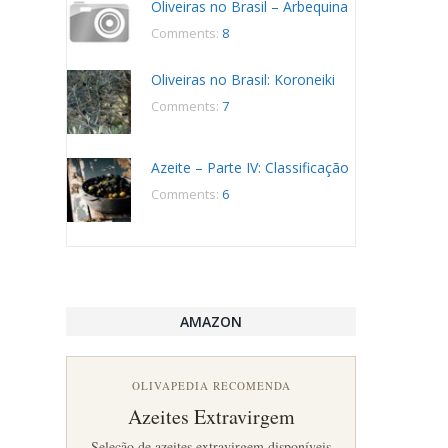
Oliveiras no Brasil – Arbequina
Comments:
8
Oliveiras no Brasil: Koroneiki
Comments:
7
Azeite – Parte IV: Classificação
Comments:
6
AMAZON
OLIVAPEDIA RECOMENDA
Azeites Extravirgem
Seleção de azeites extravirgem disponíveis