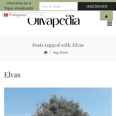
Inscreva-se e
fique atualizado!
▲
Portuguese
Posts tagged with: Elvas
tag: elvas
Elvas