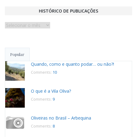
HISTÓRICO DE PUBLICAÇÕES
Histórico
de
publicações
Popular
Quando, como e quanto podar… ou não?!
Comments:
10
O que é a Vila Oliva?
Comments:
9
Oliveiras no Brasil – Arbequina
Comments:
8