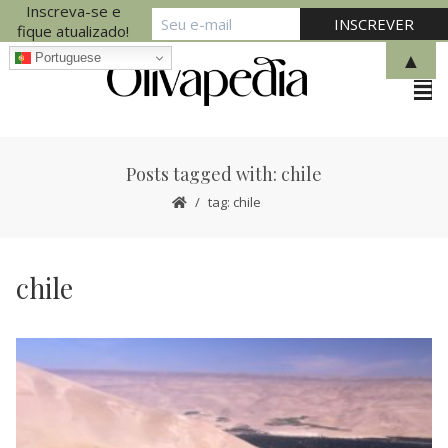
Inscreva-se e
fique atualizado!
▲
Portuguese
Posts tagged with: chile
tag: chile
chile