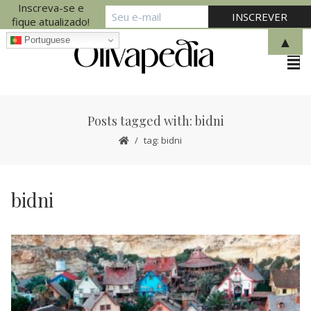
Inscreva-se e
fique atualizado!
▲
Portuguese
Posts tagged with: bidni
tag: bidni
bidni