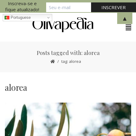
Inscreva-se e
fique atualizado!
▲
Portuguese
Posts tagged with: alorea
tag: alorea
alorea