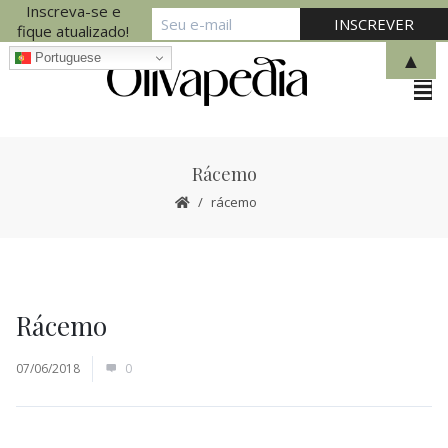
Inscreva-se e
fique atualizado!
▲
Portuguese
Rácemo
rácemo
Rácemo
07/06/2018
0