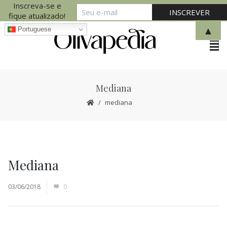
Inscreva-se e
fique atualizado!
▲
Portuguese
Mediana
mediana
Mediana
03/06/2018
0