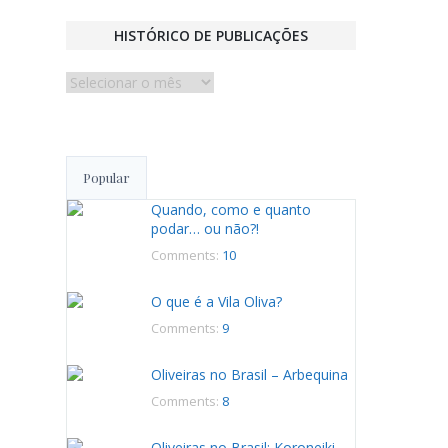
HISTÓRICO DE PUBLICAÇÕES
Histórico
de
publicações
Popular
Quando, como e quanto
podar… ou não?!
Comments:
10
O que é a Vila Oliva?
Comments:
9
Oliveiras no Brasil – Arbequina
Comments:
8
Oliveiras no Brasil: Koroneiki