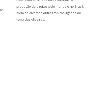
bem como a colheita das azeitonas, a
produção de azeites pelo mundo e no Brasil,
te
além de diversos outros tópicos ligados ao
tema das oliveiras.