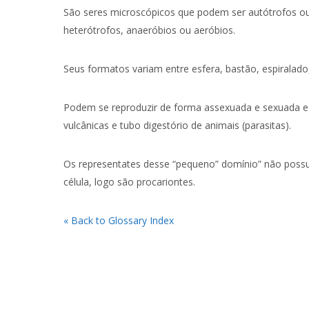
São seres microscópicos que podem ser autótrofos o
heterótrofos, anaeróbios ou aeróbios.
Seus formatos variam entre esfera, bastão, espiralado,
Podem se reproduzir de forma assexuada e sexuada e
vulcânicas e tubo digestório de animais (parasitas).
Os representates desse “pequeno” domínio” não possu
célula, logo são procariontes.
« Back to Glossary Index