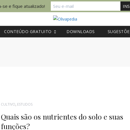
-se e fique atualizado!
CONTEÚDO GRATUITO
DOWNLOADS
SUGESTÕE
CULTIVO
,
ESTUDOS
Quais são os nutrientes do solo e suas
funções?