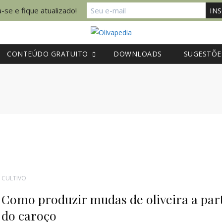
-se e fique atualizado!
CONTEÚDO GRATUITO
DOWNLOADS
SUGESTÕE
CULTIVO
Como produzir mudas de oliveira a part
do caroço