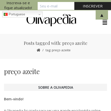
Inscreva-se e
fique atualizado!
▲
Portuguese
Posts tagged with: preço azeite
tag: preço azeite
preço azeite
SOBRE A OLIVAPEDIA
Bem-vindo!
A Olivapedia foi criada para ser uma grande enciclopédia online