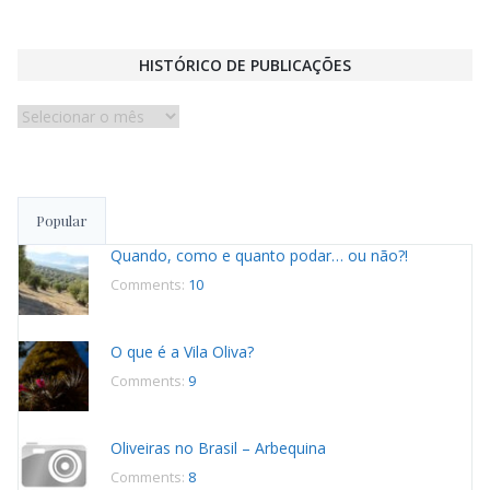
HISTÓRICO DE PUBLICAÇÕES
Histórico
de
publicações
Popular
Quando, como e quanto podar… ou não?!
Comments:
10
O que é a Vila Oliva?
Comments:
9
Oliveiras no Brasil – Arbequina
Comments:
8