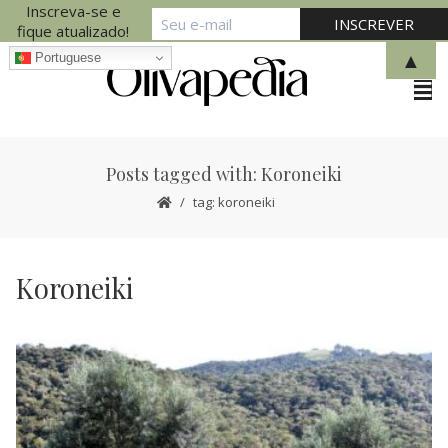
Inscreva-se e
fique atualizado!
▲
Portuguese
Posts tagged with: Koroneiki
tag: koroneiki
Koroneiki