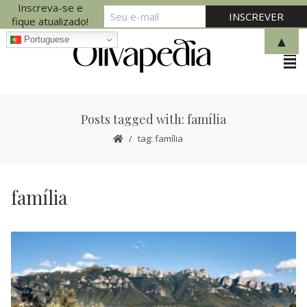
Inscreva-se e
fique atualizado!
▲
Portuguese
Posts tagged with: família
tag: família
família